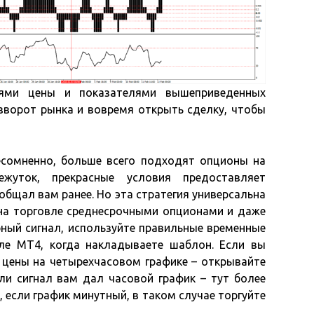
иями цены и показателями вышеприведенных
азворот рынка и вовремя открыть сделку, чтобы
есомненно, больше всего подходят опционы на
жуток, прекрасные условия предоставляет
общал вам ранее. Но эта стратегия универсальна
 на торговле среднесрочными опционами и даже
рный сигнал, используйте правильные временные
ле MT4, когда накладываете шаблон. Если вы
е цены на четырехчасовом графике – открывайте
ли сигнал вам дал часовой график – тут более
 если график минутный, в таком случае торгуйте