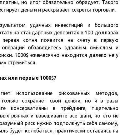
сплатны, но итог обязательно обрадует. Такого
стирует деньги и раскрывает секреты торговли.
езультатом удачных инвестиций и большого
отать на стандартных депозитах в 100 долларах
, первая сотня появится на счету в первую
м операции обзаведитесь здравым смыслом и
риски. 1000$ ежемесячно находится далеко не у
ему стремиться.
нах или первые 1000
$
?
гает использование рискованных методов,
 только сохраняет свои деньги, но и в разы
ьте консервативны в трейдинге, тщательно
вых рынках и взвешивайте все шаги, но кто не
а разумный риск нужно подтолкнуть себя самому,
ыль будет колебаться, практически оставаясь на