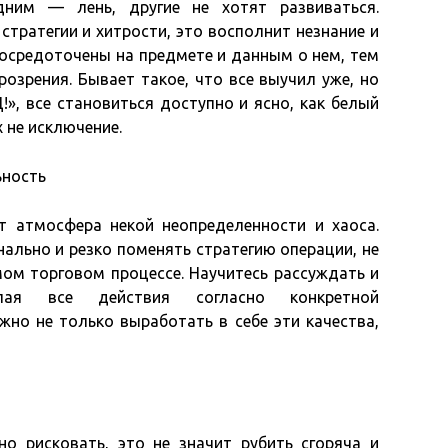
дним — лень, другие не хотят развиваться.
стратегии и хитрости, это восполнит незнание и
сосредоточены на предмете и данным о нем, тем
озрения. Бывает такое, что все выучил уже, но
!», все становиться доступно и ясно, как белый
 не исключение.
ьность
т атмосфера некой неопределенности и хаоса.
ально и резко поменять стратегию операции, не
мом торговом процессе. Научитесь рассуждать и
ая все действия согласно конкретной
жно не только выработать в себе эти качества,
о рисковать, это не значит рубить сгоряча и