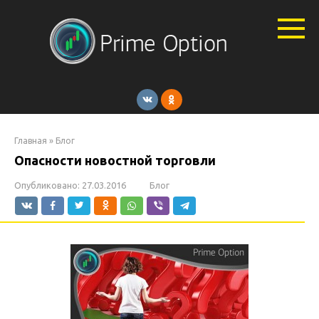
Перейти
к
контенту
Главная
»
Блог
Опасности новостной торговли
Опубликовано:
27.03.2016
Блог