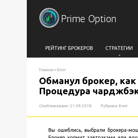
Перейти
к
контенту
РЕЙТИНГ БРОКЕРОВ
СТРАТЕГИИ
Главная
»
Блог
Обманул брокер, как
Процедура чарджбэ
Опубликовано:
21.09.2018
Рубрика:
Блог
Вы ошиблись, выбрали брокера-мош
Брокер кормит завтраками или воо