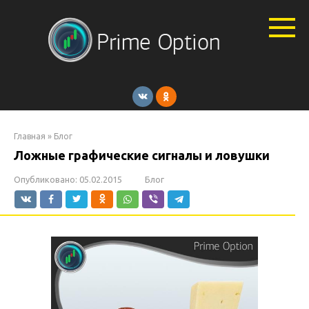
Перейти
к
контенту
Главная
»
Блог
Ложные графические сигналы и ловушки
Опубликовано:
05.02.2015
Блог