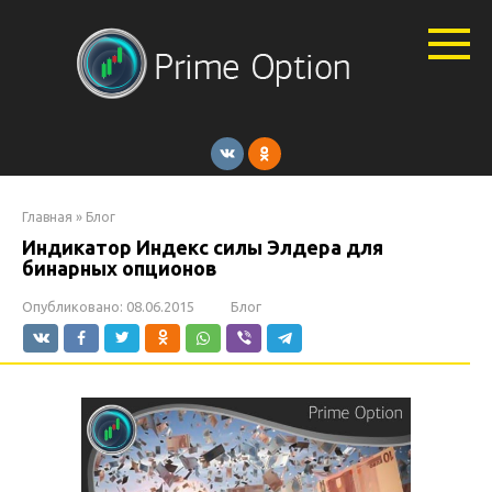
Перейти
к
контенту
Главная
»
Блог
Индикатор Индекс силы Элдера для
бинарных опционов
Опубликовано:
08.06.2015
Блог