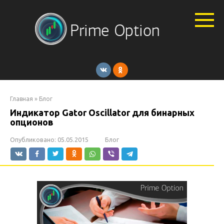
Перейти
к
контенту
Главная
»
Блог
Индикатор Gator Oscillator для бинарных
опционов
Опубликовано:
05.05.2015
Блог