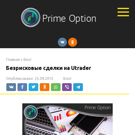
Перейти
к
контенту
Главная
»
Блог
Безрисковые сделки на Utrader
Опубликовано:
25.09.2015
Блог