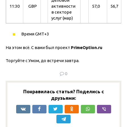
деловой
11:30
GBP
активности
57,0
56,7
в секторе
услуг (мар)
Время GMT+3
На этом всё. С вами был проект
PrimeOption.
ru
Торгуйте с Умом, до встречи завтра.
0
Понравилась статья? Поделись с
друзьями: