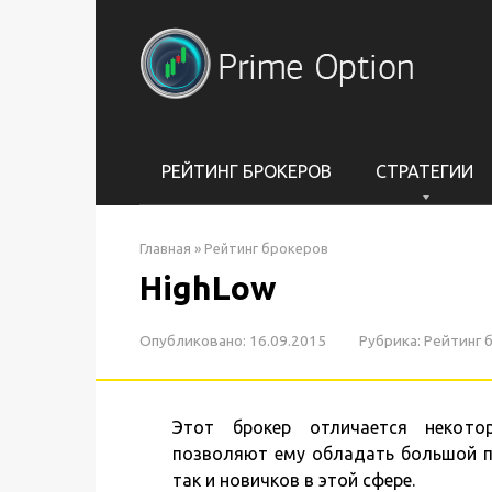
Перейти
к
контенту
РЕЙТИНГ БРОКЕРОВ
СТРАТЕГИИ
Главная
»
Рейтинг брокеров
HighLow
Опубликовано:
16.09.2015
Рубрика:
Рейтинг 
Этот брокер отличается некото
позволяют ему обладать большой по
так и новичков в этой сфере.