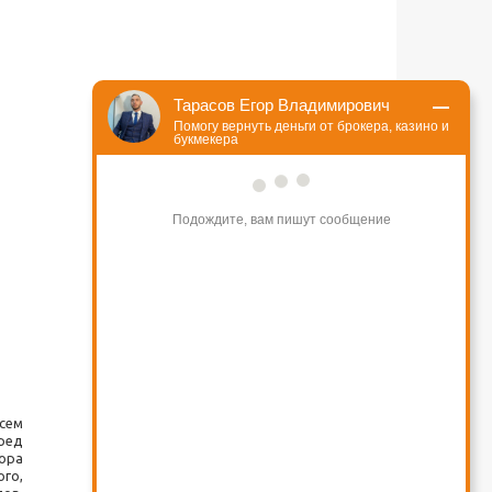
Тарасов Егор Владимирович
Помогу вернуть деньги от брокера, казино и
букмекера
Подождите, вам пишут сообщение
сем
ред
ора
ого,