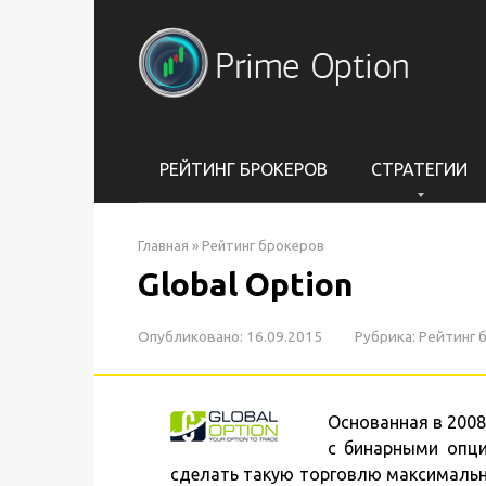
Перейти
к
контенту
РЕЙТИНГ БРОКЕРОВ
СТРАТЕГИИ
Главная
»
Рейтинг брокеров
Global Option
Опубликовано:
16.09.2015
Рубрика:
Рейтинг 
Основанная в 2008
с бинарными опци
сделать такую торговлю максимальн