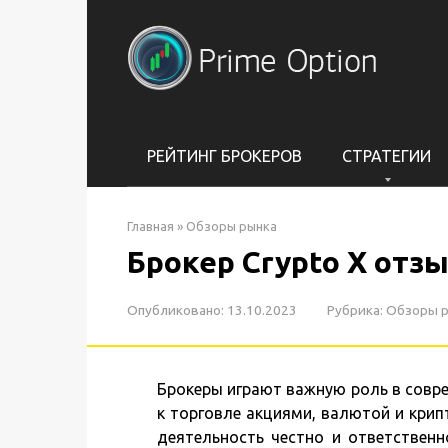
Перейти
к
контенту
РЕЙТИНГ БРОКЕРОВ
СТРАТЕГИИ
Главная
»
Обзоры рынка
Брокер Crypto X отз
Опубликовано:
13.10.2023
Рубрика:
Обзоры 
Брокеры играют важную роль в совр
к торговле акциями, валютой и кри
деятельность честно и ответственн